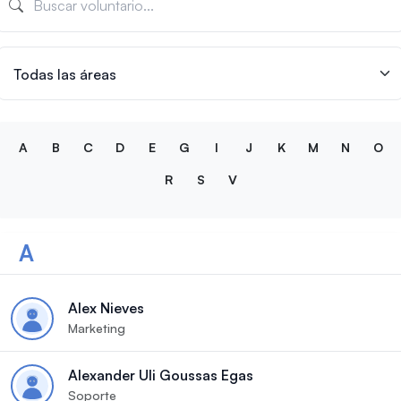
A
B
C
D
E
G
I
J
K
M
N
O
R
S
V
A
Alex Nieves
Marketing
Alexander Uli Goussas Egas
Soporte