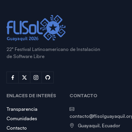
22° Festival Latinoamericano de Instalación
de Software Libre
Enlaces de pie de 
Redes sociales
ENLACES DE INTERÉS
CONTACTO
Transparencia
contacto@flisolguayaquil.or
Comunidades
Guayaquil, Ecuador
Contacto